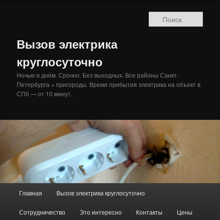
Перейти
к
Поис
основному
содержимому
Вызов электрика
круглосуточно
Ночью и днём. Срочно. Без выходных. Все районы Санкт-
Петербурга + пригороды. Время прибытия электрика на объект в
СПб — от 10 минут.
Главное
Главная
Вызов электрика круглосуточно
меню
Сотрудничество
Это интересно
Контакты
Цены