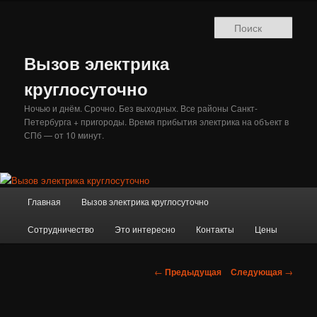
Перейти
к
Поис
основному
содержимому
Вызов электрика
круглосуточно
Ночью и днём. Срочно. Без выходных. Все районы Санкт-
Петербурга + пригороды. Время прибытия электрика на объект в
СПб — от 10 минут.
Главное
Главная
Вызов электрика круглосуточно
меню
Сотрудничество
Это интересно
Контакты
Цены
Навигация
←
Предыдущая
Следующая
→
по
записям