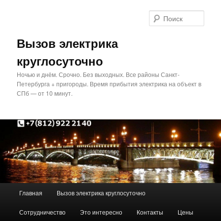
Перейти
Перейти
к
к
Поис
основному
дополнительному
содержимому
содержимому
Вызов электрика
круглосуточно
Ночью и днём. Срочно. Без выходных. Все районы Санкт-
Петербурга + пригороды. Время прибытия электрика на объект в
СПб — от 10 минут.
Главное
Главная
Вызов электрика круглосуточно
меню
Сотрудничество
Это интересно
Контакты
Цены