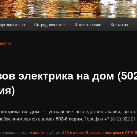
руглосуточно
Сотрудничество
Это интересно
Контакты
admin
ов электрика на дом (50
ия)
лектрика на дом
— устранение последствий аварий, восст
набжения квартир в домах
502‎-й серии
. Телефон +7 (812) 922 21 
бликована автором
admin
в рубрике
502-я серия
,
Вызвать электрика в СПб
,
В