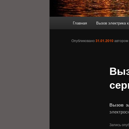
Главное
Главная
Вызов электрика к
меню
Опубликовано
31.01.2010
автором
Выз
сер
Вызов э
электрос
Запись опу