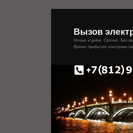
Перейти
к
основному
Вызов электр
содержимому
Ночью и днём. Срочно. Без в
Время прибытия электрика на