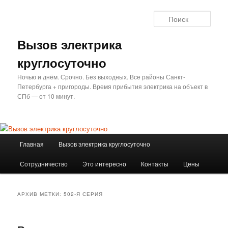
Перейти
Перейти
к
к
Поис
основному
дополнительному
содержимому
содержимому
Вызов электрика
круглосуточно
Ночью и днём. Срочно. Без выходных. Все районы Санкт-
Петербурга + пригороды. Время прибытия электрика на объект в
СПб — от 10 минут.
Главное
Главная
Вызов электрика круглосуточно
меню
Сотрудничество
Это интересно
Контакты
Цены
АРХИВ МЕТКИ:
502-Я СЕРИЯ