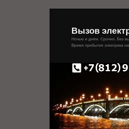
Перейти
к
основному
Вызов электр
содержимому
Ночью и днём. Срочно. Без в
Время прибытия электрика на