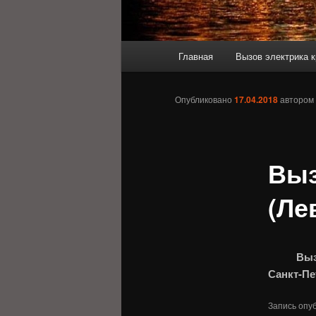
Главное
Главная
Вызов электрика к
меню
Опубликовано
17.04.2018
автором
Выз
(Ле
Выз
Санкт-Пе
Запись опу