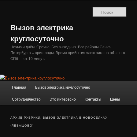
Перейти
Перейти
к
к
Поис
основному
дополнительному
содержимому
содержимому
Вызов электрика
круглосуточно
Ночью и днём. Срочно. Без выходных. Все районы Санкт-
Петербурга + пригороды. Время прибытия электрика на объект в
СПб — от 10 минут.
Главное
Главная
Вызов электрика круглосуточно
меню
Сотрудничество
Это интересно
Контакты
Цены
АРХИВ РУБРИКИ:
ВЫЗОВ ЭЛЕКТРИКА В НОВОСЁЛКАХ
(ЛЕВАШОВО)