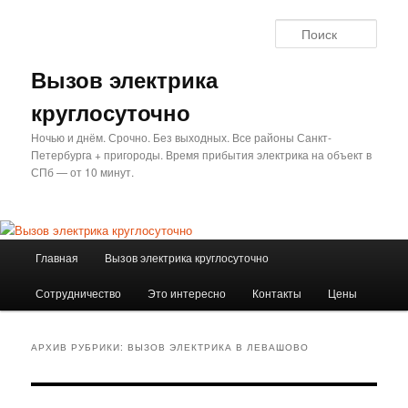
Перейти
Перейти
к
к
Поис
основному
дополнительному
содержимому
содержимому
Вызов электрика
круглосуточно
Ночью и днём. Срочно. Без выходных. Все районы Санкт-
Петербурга + пригороды. Время прибытия электрика на объект в
СПб — от 10 минут.
Главное
Главная
Вызов электрика круглосуточно
меню
Сотрудничество
Это интересно
Контакты
Цены
АРХИВ РУБРИКИ:
ВЫЗОВ ЭЛЕКТРИКА В ЛЕВАШОВО