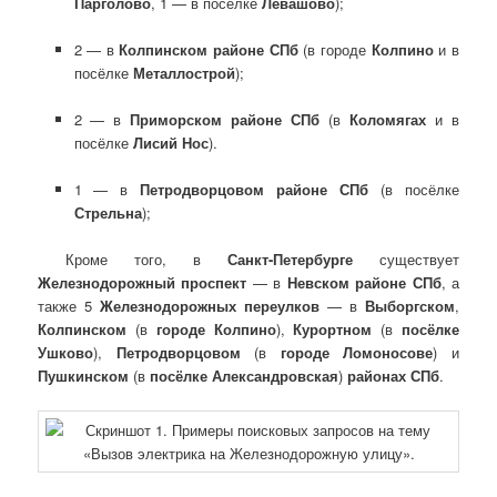
Парголово
, 1 — в посёлке
Левашово
);
2 — в
Колпинском районе СПб
(в городе
Колпино
и в
посёлке
Металлострой
);
2 — в
Приморском районе СПб
(в
Коломягах
и в
посёлке
Лисий Нос
).
1 — в
Петродворцовом районе СПб
(в посёлке
Стрельна
);
Кроме того, в
Санкт-Петербурге
существует
Железнодорожный проспект
— в
Невском районе СПб
, а
также 5
Железнодорожных переулков
— в
Выборгском
,
Колпинском
(в
городе Колпино
),
Курортном
(в
посёлке
Ушково
),
Петродворцовом
(в
городе Ломоносове
) и
Пушкинском
(в
посёлке Александровская
)
районах СПб
.