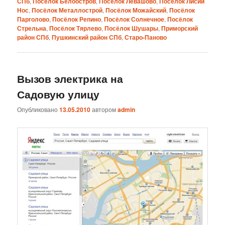
СПб
,
Посёлок Белоостров
,
Посёлок Левашово
,
Посёлок Лисий
Нос
,
Посёлок Металлострой
,
Посёлок Можайский
,
Посёлок
Парголово
,
Посёлок Репино
,
Посёлок Солнечное
,
Посёлок
Стрельна
,
Посёлок Тярлево
,
Посёлок Шушары
,
Приморский
район СПб
,
Пушкинский район СПб
,
Старо-Паново
Вызов электрика на
Садовую улицу
Опубликовано
13.05.2010
автором
admin