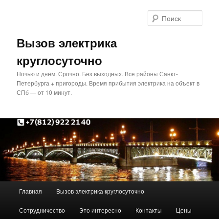
Перейти
Перейти
к
к
Поис
основному
дополнительному
содержимому
содержимому
Вызов электрика
круглосуточно
Ночью и днём. Срочно. Без выходных. Все районы Санкт-
Петербурга + пригороды. Время прибытия электрика на объект в
СПб — от 10 минут.
Главное
Главная
Вызов электрика круглосуточно
меню
Сотрудничество
Это интересно
Контакты
Цены