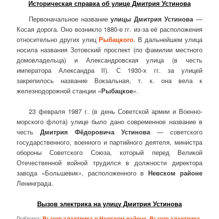
Историческая справка об улице Дмитрия Устинова
Первоначальное название
улицы Дмитрия Устинова
—
Косая дорога. Оно возникло 1880-е гг. из-за её расположения
относительно других улиц
Рыбацкого
. В дальнейшем улица
носила названия Зотовский проспект (по фамилии местного
домовладельца) и Александровская улица (в честь
императора Александра II). С 1930-х гг. за улицей
закрепилось название Вокзальная, т. к. она вела к
железнодорожной станции «
Рыбацкое
».
23 февраля 1987 г. (в день Советской армии и Военно-
морского флота) улице было дано современное название в
честь
Дмитрия Фёдоровича Устинова
— советского
государственного, военного и партийного деятеля, министра
обороны Советского Союза, который перед Великой
Отечественной войной трудился в должности директора
завода «Большевик», расположенного в
Невском районе
Ленинграда.
Вызов электрика на улицу Дмитрия Устинова
Рубрика:
Вызов электрика в Невском районе
,
Вызов электрика