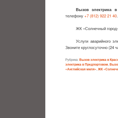
Вызов электрика в
телефону
+7 (812) 922 21 40
.
ЖК «Солнечный город»
Услуги аварийного эл
Звоните круглосуточно (24 ч
Рубрика:
Вызов электрика в Кра
электрика в Предпортовом
,
Вызо
«Английская миля»
,
ЖК «Солнеч