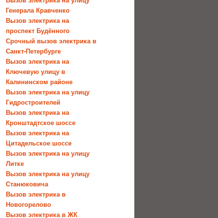
Генерала Кравченко
Вызов электрика на
проспект Будённого
Срочный вызов электрика в
Санкт-Петербурге
Вызов электрика на
Ключевую улицу в
Калининском районе
Вызов электрика на улицу
Гидростроителей
Вызов электрика на
Кронштадтское шоссе
Вызов электрика на
Цитадельское шоссе
Вызов электрика на улицу
Литке
Вызов электрика на улицу
Станюковича
Вызов электрика в
Новогорелово
Вызов электрика в ЖК