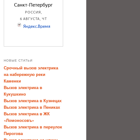
НОВЫЕ СТАТЬИ
Срочный вызов электрика
на набережную реки
Каменки
Вызов электрика в
Кукушкино
Вызов электрика в Кузнецах
Вызов электрика в Пениках
Вызов электрика в ЖК
«Ломоносовъ»
Вызов электрика в переулок
Пирогова
Вызов электрика на улицу