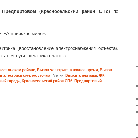
 Предпортовом (Красносельский район СПб)
по
, «Английская миля».
ектрика (восстановление электроснабжения объекта).
аса). Услуги электрика платные.
сносельском районе
,
Вызов электрика в ночное время
,
Вызов
в электрика круглосуточно
|
Метки:
Вызов электрика
,
ЖК
ный город»
,
Красносельский район СПб
,
Предпортовый