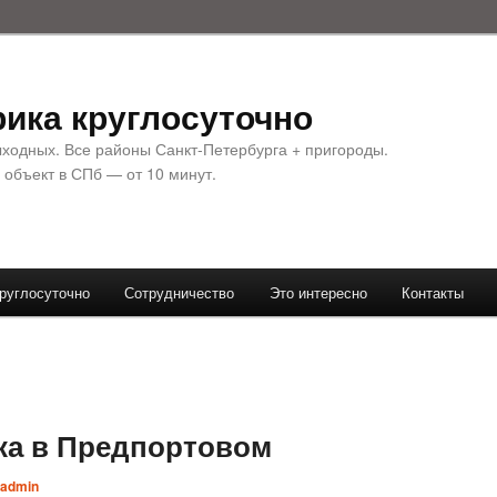
ика круглосуточно
ыходных. Все районы Санкт-Петербурга + пригороды.
 объект в СПб — от 10 минут.
руглосуточно
Сотрудничество
Это интересно
Контакты
ка в Предпортовом
admin