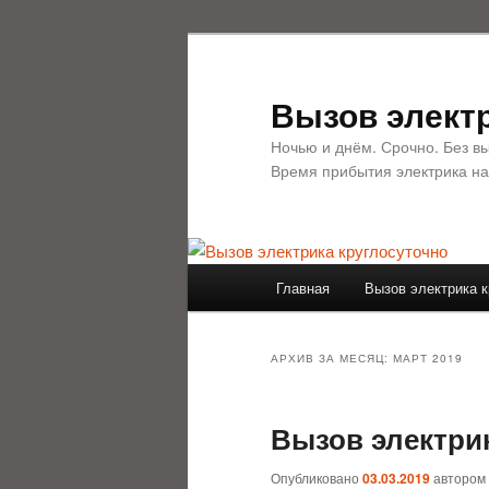
Перейти
Перейти
к
к
основному
дополнительному
Вызов электр
содержимому
содержимому
Ночью и днём. Срочно. Без в
Время прибытия электрика на
Главное
Главная
Вызов электрика к
меню
АРХИВ ЗА МЕСЯЦ:
МАРТ 2019
Вызов электри
Опубликовано
03.03.2019
автором