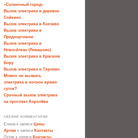
«Солнечный город»
Вызов электрика в деревне
Сойкино
Вызов электрика в Князево
Вызов электрика в
Предпортовом
Вызов электрика в
Новосёлках (Левашово)
Вызов электрика в Красном
Бору
Вызов электрика в Тярлево
Можно ли вызвать
электрика в ночное время
суток?
Срочный вызов электрика
на проспект Королёва
СВЕЖИЕ КОММЕНТАРИИ
Елена
к записи
Цены
Артем
к записи
Контакты
Путик
к записи
Контакты