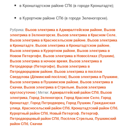
в Кронштадтском районе СПб (в городе Кронштадте);
в Курортном районе СПб (в городе Зеленогорске).
Рубрика:
Вызов электрика в Адмиралтейском районе
,
Вызов
электрика в Зеленогорске
,
Вызов электрика в Красном Селе
,
Вызов электрика в Красносельском районе
,
Вызов электрика
в Кронштадте
,
Вызов электрика в Кронштадтском районе
,
Вызов электрика в Курортном районе
,
Вызов электрика в
Новом Петергофе
,
Вызов электрика в Новосёлках (Пушкин)
,
Вызов электрика в ночное время
,
Вызов электрика в
Петродворце (Петергофе)
,
Вызов электрика в
Петродворцовом районе
,
Вызов электрика в посёлок
Свердлова (Дёминский посёлок)
,
Вызов электрика в Пушкине
,
Вызов электрика в Пушкинском районе
,
Вызов электрика в
Скачки
,
Вызов электрика в Стрельне
,
Вызов электрика
круглосуточно
|
Метки:
Адмиралтейский район СПб
,
Вызов
электрика
,
Город Зеленогорск
,
Город Красное Село
,
Город
Кронштадт
,
Город Петродворец
,
Город Пушкин
,
Гражданская
улица
,
Красносельский район СПб
,
Кронштадтский район СПб
,
Курортный район СПб
,
Новый Петергоф
,
Петергоф
,
Петродворцовый район СПб
,
Посёлок Стрельна
,
Пушкинский
район СПб
,
Скачки