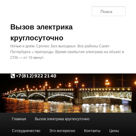
Перейти
Перейти
к
к
Поис
основному
дополнительному
содержимому
содержимому
Вызов электрика
круглосуточно
Ночью и днём. Срочно. Без выходных. Все районы Санкт-
Петербурга + пригороды. Время прибытия электрика на объект в
СПб — от 10 минут.
Главное
Главная
Вызов электрика круглосуточно
меню
Сотрудничество
Это интересно
Контакты
Цены