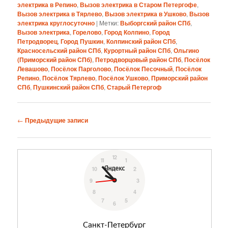
электрика в Репино
,
Вызов электрика в Старом Петергофе
,
Вызов электрика в Тярлево
,
Вызов электрика в Ушково
,
Вызов
электрика круглосуточно
|
Метки:
Выборгский район СПб
,
Вызов электрика
,
Горелово
,
Город Колпино
,
Город
Петродворец
,
Город Пушкин
,
Колпинский район СПб
,
Красносельский район СПб
,
Курортный район СПб
,
Ольгино
(Приморский район СПб)
,
Петродворцовый район СПб
,
Посёлок
Левашово
,
Посёлок Парголово
,
Посёлок Песочный
,
Посёлок
Репино
,
Посёлок Тярлево
,
Посёлок Ушково
,
Приморский район
СПб
,
Пушкинский район СПб
,
Старый Петергоф
Навигация
←
Предыдущие записи
по
записям