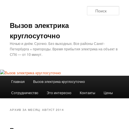
Перейти
Перейти
к
к
Поис
основному
дополнительному
содержимому
содержимому
Вызов электрика
круглосуточно
Ночью и днём. Срочно. Без выходных. Все районы Санкт-
Петербурга + пригороды. Время прибытия электрика на объект в
СПб — от 10 минут.
Главное
Главная
Вызов электрика круглосуточно
меню
Сотрудничество
Это интересно
Контакты
Цены
АРХИВ ЗА МЕСЯЦ:
АВГУСТ 2014