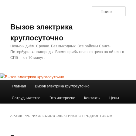
Перейти
Перейти
к
к
Поис
основному
дополнительному
содержимому
содержимому
Вызов электрика
круглосуточно
Ночью и днём. Срочно. Без выходных. Все районы Санкт-
Петербурга + пригороды. Время прибытия электрика на объект в
СПб — от 10 минут.
Главное
Главная
Вызов электрика круглосуточно
меню
Сотрудничество
Это интересно
Контакты
Цены
АРХИВ РУБРИКИ:
ВЫЗОВ ЭЛЕКТРИКА В ПРЕДПОРТОВОМ