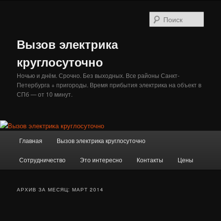
Перейти
Перейти
к
к
Поис
основному
дополнительному
содержимому
содержимому
Вызов электрика
круглосуточно
Ночью и днём. Срочно. Без выходных. Все районы Санкт-
Петербурга + пригороды. Время прибытия электрика на объект в
СПб — от 10 минут.
Главное
Главная
Вызов электрика круглосуточно
меню
Сотрудничество
Это интересно
Контакты
Цены
АРХИВ ЗА МЕСЯЦ:
МАРТ 2014