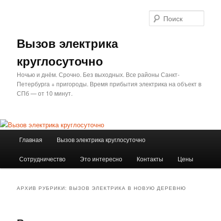
Перейти
Перейти
к
к
Поис
основному
дополнительному
содержимому
содержимому
Вызов электрика
круглосуточно
Ночью и днём. Срочно. Без выходных. Все районы Санкт-
Петербурга + пригороды. Время прибытия электрика на объект в
СПб — от 10 минут.
Главное
Главная
Вызов электрика круглосуточно
меню
Сотрудничество
Это интересно
Контакты
Цены
АРХИВ РУБРИКИ:
ВЫЗОВ ЭЛЕКТРИКА В НОВУЮ ДЕРЕВНЮ