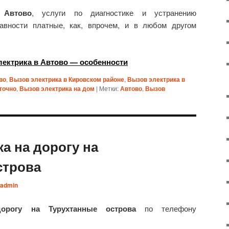
 Автово
,
услуги по диагностике и устранению
равности платные, как, впрочем, и в любом другом
лектрика в Автово — особенности
во
,
Вызов электрика в Кировском районе
,
Вызов электрика в
точно
,
Вызов электрика на дом
|
Метки:
Автово
,
Вызов
а на дорогу на
строва
admin
дорогу на Турухтанные острова
по телефону