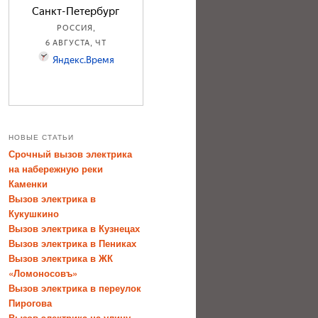
НОВЫЕ СТАТЬИ
Срочный вызов электрика
на набережную реки
Каменки
Вызов электрика в
Кукушкино
Вызов электрика в Кузнецах
Вызов электрика в Пениках
Вызов электрика в ЖК
«Ломоносовъ»
Вызов электрика в переулок
Пирогова
Вызов электрика на улицу