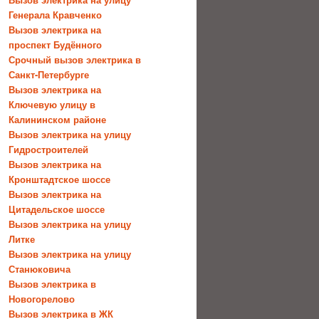
Генерала Кравченко
Вызов электрика на
проспект Будённого
Срочный вызов электрика в
Санкт-Петербурге
Вызов электрика на
Ключевую улицу в
Калининском районе
Вызов электрика на улицу
Гидростроителей
Вызов электрика на
Кронштадтское шоссе
Вызов электрика на
Цитадельское шоссе
Вызов электрика на улицу
Литке
Вызов электрика на улицу
Станюковича
Вызов электрика в
Новогорелово
Вызов электрика в ЖК