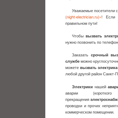
Уважаемые посетители 
(night-electrician.ru)»
! Если
правильном пути!
Чтобы
вызвать электр
нужно позвонить по телефону
Заказать
срочный выз
службе
можно круглосуточно
можете
вызвать электрика
любой другой район Санкт-П
Электрики
нашей
авар
аварии (короткого
прекращения
электроснабж
проводки и прочих неприят
коммерческом помещении.