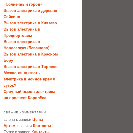
«Солнечный город»
Вызов электрика в деревне
Сойкино
Вызов электрика в Князево
Вызов электрика в
Предпортовом
Вызов электрика в
Новосёлках (Левашово)
Вызов электрика в Красном
Бору
Вызов электрика в Тярлево
Можно ли вызвать
электрика в ночное время
суток?
Срочный вызов электрика
на проспект Королёва
СВЕЖИЕ КОММЕНТАРИИ
Елена
к записи
Цены
Артем
к записи
Контакты
Путик
к записи
Контакты