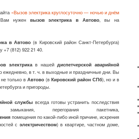
сайта
«Вызов электрика круглосуточно — ночью и днём
 Вам нужен
вызов электрика в Автово
, вы на
ика в Автово
(в Кировский район Санкт-Петербурга)
 +7 (812) 922 21 40.
ов электрика
в нашей
диспетчерской аварийной
 ежедневно, в т. ч. в выходные и праздничные дни. Вы
не только в
Автово
(в
Кировский район СПб
), но и в
етербурга и пригороды.
ийной службы
всегда готовы устранить последствия
 замыкания, перегорания пакетника,
ения
помещения по какой-либо иной причине, искрения
ностей с
электричеством
) в квартире, частном доме,