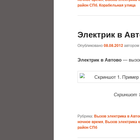
район СПб
,
Корабельная улица
Электрик в Ав
Опубликовано
08.08.2012
автором
Электрик в Автово
— вызов 
Скриншот 1
Рубрика:
Вызов электрика в Авто
ночное время
,
Вызов электрика 
район СПб