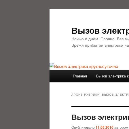
Перейти
Перейти
к
к
основному
дополнительному
Вызов электр
содержимому
содержимому
Ночью и днём. Срочно. Без в
Время прибытия электрика на
Главное
Главная
Вызов электрика к
меню
АРХИВ РУБРИКИ:
ВЫЗОВ ЭЛЕКТР
Вызов электри
Опубликовано
11.05.2010
автором