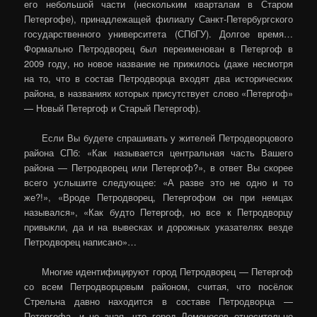
его небольшой части (нескольким кварталам в Старом
Петергофе), принадлежащей филиалу Санкт-Петербургского
государственного университета (СПбГУ). Долгое время…
Формально Петродворец был переименован в Петергоф в
2009 году, но новое название не прижилось (даже несмотря
на то, что в состав Петродворца входят два исторических
района, в названиях которых присутствует слово «Петергоф»
— Новый Петергоф и Старый Петергоф).
Если Вы будете спрашивать у жителей Петродворцового
района СПб: «Как называется центральная часть Вашего
района — Петродворец или Петергоф?», в ответ Вы скорее
всего услышите следующее: «А разве это не одно и то
же?!», «Вроде Петродворец, Петергофом он при немцах
назывался», «Как будто Петергоф, но все к Петродворцу
привыкли, да и на вывесках и дорожных указателях везде
Петродворец написано»…
Многие идентифицируют город Петродворец — Петергоф
со всем Петродворцовым районом, считая, что посёлок
Стрельна давно находится в составе Петродворца —
Петергофа, и не зная, что город Ломоносов относительно