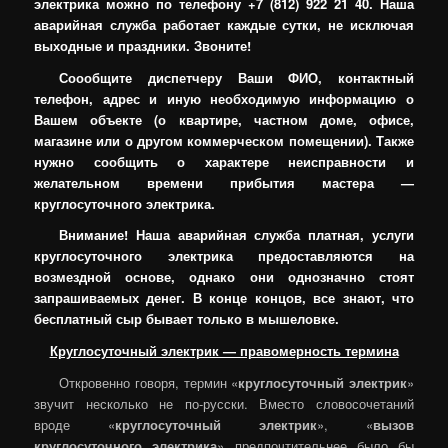
электрика можно по телефону +7 (812) 922 21 40. Наша
аварийная служба работает каждые сутки, не исключая
выходные и праздники. Звоните!
Соообщите диспетчеру Ваши ФИО, контактный
телефон, адрес и иную необходимую информацию о
Вашем объекте (о квартире, частном доме, офисе,
магазине или о другом коммерческом помещении). Также
нужно сообщить о характере неисправности и
желательном времени прибытия мастера —
круглосуточного электрика.
Внимание! Наша аварийная служба платная, услуги
круглосуточного электрика предоставляются на
возмездной основе, однако они однозначно стоят
запрашиваемых денег. В конце концов, все знают, что
бесплатный сыр бывает только в мышеловке.
Круглосуточный электрик — правомерность термина
Откровенно говоря, термин «
круглосуточный электрик
»
звучит несколько не по-русски. Вместо словосочетаний
вроде «
круглосуточный электрик
», «
вызов
круглосуточного электрика
» предпочтительнее было бы