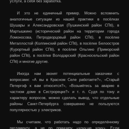
услуги, а себя без заработка.
И это не единичный пример. Можно вспомнить
аналогичные ситуации из нашей практики в посёлках
Шушары и Александровская (Пушкинский район СПб), в
Мартышкино (исторический район на территории города
Ломоносова, Петродворцовый район СПб), в посёлке
Металлостой (Колпинский район СПб), в посёлке Белоостров
(Курортный район СПб), в посёлке Ольгино (Приморский
район СПб), в посёлке Володарский (Красносельский район
СПб) и многие другие.
Иногда нам звонят потенциальные заказчики с
вопросами: «А вы в Красном Селе работаете?», «Старый
Петергоф к вам относится?», «Возьмётесь за аварию в
частном доме в Сестрорецке?» и т. п. Судя по тону и
характеру вопросов, можно сделать вывод, что отдельные
районы Санкт-Петербурга совершенно не пользуются
популярностью у электриков.
Мы считаем, что работать надо по определённому
регламенту, а не по принципу «хочу-не хочу». Если