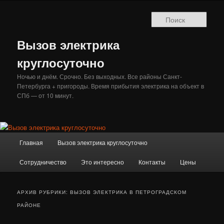
Перейти
Перейти
к
к
Поис
основному
дополнительному
содержимому
содержимому
Вызов электрика
круглосуточно
Ночью и днём. Срочно. Без выходных. Все районы Санкт-
Петербурга + пригороды. Время прибытия электрика на объект в
СПб — от 10 минут.
Главное
Главная
Вызов электрика круглосуточно
меню
Сотрудничество
Это интересно
Контакты
Цены
АРХИВ РУБРИКИ:
ВЫЗОВ ЭЛЕКТРИКА В ПЕТРОГРАДСКОМ
РАЙОНЕ