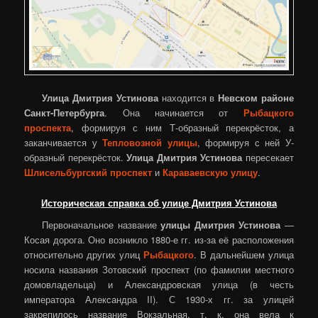
Улица Дмитрия Устинова
находится в
Невском районе
Санкт-Петербурга
. Она начинается от
Рыбацкого
проспекта
, формируя с ним Т-образный перекрёсток, а
заканчивается у
Тепловозной улицы
, формируя с ней У-
образный перекрёсток.
Улица Дмитрия Устинова
пересекает
Шлисельбургский проспект
и
Караваевскую улицу
.
Историческая справка об улице Дмитрия Устинова
Первоначальное название
улицы Дмитрия Устинова
—
Косая дорога. Оно возникло 1880-е гг. из-за её расположения
относительно других улиц
Рыбацкого
. В дальнейшем улица
носила названия Зотовский проспект (по фамилии местного
домовладельца) и Александровская улица (в честь
императора Александра II). С 1930-х гг. за улицей
закрепилось название Вокзальная, т. к. она вела к