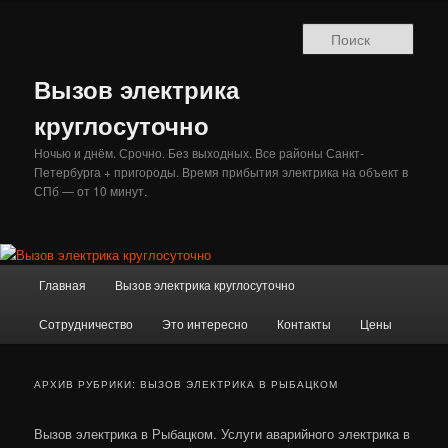
Перейти
Перейти
к
к
Поис
основному
дополнительному
содержимому
содержимому
Вызов электрика
круглосуточно
Ночью и днём. Срочно. Без выходных. Все районы Санкт-
Петербурга + пригороды. Время прибытия электрика на объект в
СПб — от 10 минут.
Главное
Главная
Вызов электрика круглосуточно
меню
Сотрудничество
Это интересно
Контакты
Цены
АРХИВ РУБРИКИ:
ВЫЗОВ ЭЛЕКТРИКА В РЫБАЦКОМ
Вызов электрика в Рыбацком. Услуги аварийного электрика в