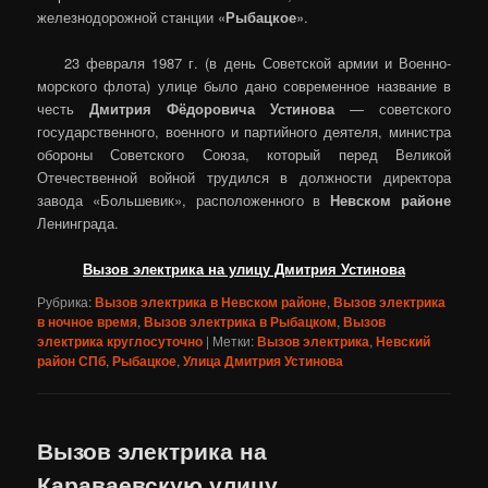
железнодорожной станции «
Рыбацкое
».
23 февраля 1987 г. (в день Советской армии и Военно-
морского флота) улице было дано современное название в
честь
Дмитрия Фёдоровича Устинова
— советского
государственного, военного и партийного деятеля, министра
обороны Советского Союза, который перед Великой
Отечественной войной трудился в должности директора
завода «Большевик», расположенного в
Невском районе
Ленинграда.
Вызов электрика на улицу Дмитрия Устинова
Рубрика:
Вызов электрика в Невском районе
,
Вызов электрика
в ночное время
,
Вызов электрика в Рыбацком
,
Вызов
электрика круглосуточно
|
Метки:
Вызов электрика
,
Невский
район СПб
,
Рыбацкое
,
Улица Дмитрия Устинова
Вызов электрика на
Караваевскую улицу