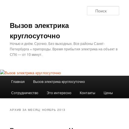
Перейти
Перейти
к
к
Поис
основному
дополнительному
содержимому
содержимому
Вызов электрика
круглосуточно
Ночью и днём. Срочно. Без выходных. Все районы Санкт-
Петербурга + пригороды. Время прибытия электрика на объект в
СПб — от 10 минут.
Главное
Главная
Вызов электрика круглосуточно
меню
Сотрудничество
Это интересно
Контакты
Цены
АРХИВ ЗА МЕСЯЦ:
НОЯБРЬ 2013