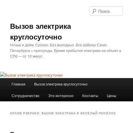
Перейти
Перейти
к
к
Поис
основному
дополнительному
содержимому
содержимому
Вызов электрика
круглосуточно
Ночью и днём. Срочно. Без выходных. Все районы Санкт-
Петербурга + пригороды. Время прибытия электрика на объект в
СПб — от 10 минут.
Главное
Главная
Вызов электрика круглосуточно
меню
Сотрудничество
Это интересно
Контакты
Цены
АРХИВ РУБРИКИ:
ВЫЗОВ ЭЛЕКТРИКА В ВЕСЁЛЫЙ ПОСЁЛОК