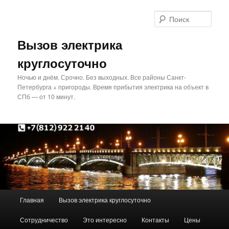
Перейти
Перейти
к
к
Поис
основному
дополнительному
содержимому
содержимому
Вызов электрика
круглосуточно
Ночью и днём. Срочно. Без выходных. Все районы Санкт-
Петербурга + пригороды. Время прибытия электрика на объект в
СПб — от 10 минут.
Главное
Главная
Вызов электрика круглосуточно
меню
Сотрудничество
Это интересно
Контакты
Цены