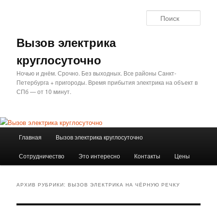
Перейти
Перейти
к
к
Поис
основному
дополнительному
содержимому
содержимому
Вызов электрика
круглосуточно
Ночью и днём. Срочно. Без выходных. Все районы Санкт-
Петербурга + пригороды. Время прибытия электрика на объект в
СПб — от 10 минут.
Главное
Главная
Вызов электрика круглосуточно
меню
Сотрудничество
Это интересно
Контакты
Цены
АРХИВ РУБРИКИ:
ВЫЗОВ ЭЛЕКТРИКА НА ЧЁРНУЮ РЕЧКУ