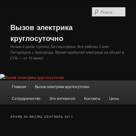
Перейти
Перейти
к
к
Поис
основному
дополнительному
содержимому
содержимому
Вызов электрика
круглосуточно
Ночью и днём. Срочно. Без выходных. Все районы Санкт-
Петербурга + пригороды. Время прибытия электрика на объект в
СПб — от 10 минут.
Главное
Главная
Вызов электрика круглосуточно
меню
Сотрудничество
Это интересно
Контакты
Цены
АРХИВ ЗА МЕСЯЦ:
СЕНТЯБРЬ 2011