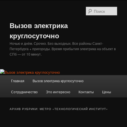
Перейти
Перейти
к
к
Поис
основному
дополнительному
содержимому
содержимому
Вызов электрика
круглосуточно
Ночью и днём. Срочно. Без выходных. Все районы Санкт-
Петербурга + пригороды. Время прибытия электрика на объект в
СПб — от 10 минут.
Главное
Главная
Вызов электрика круглосуточно
меню
Сотрудничество
Это интересно
Контакты
Цены
АРХИВ РУБРИКИ:
МЕТРО «ТЕХНОЛОГИЧЕСКИЙ ИНСТИТУТ»