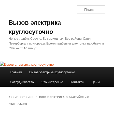
Перейти
Перейти
к
к
Поис
основному
дополнительному
содержимому
содержимому
Вызов электрика
круглосуточно
Ночью и днём. Срочно. Без выходных. Все районы Санкт-
Петербурга + пригороды. Время прибытия электрика на объект в
СПб — от 10 минут.
Главное
Главная
Вызов электрика круглосуточно
меню
Сотрудничество
Это интересно
Контакты
Цены
АРХИВ РУБРИКИ:
ВЫЗОВ ЭЛЕКТРИКА В БАЛТИЙСКУЮ
ЖЕМЧУЖИНУ