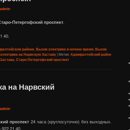
admin
Старо-Петергофский проспект
.
1 40.
иралтейском районе
,
Вызов электрика в ночное время
,
Вызов
электрика на Нарвскую Заставу
|
Метки:
Адмиралтейский район
 Застава
,
Старо-Петергофский проспект
ка на Нарвский
admin
ский проспект
24 часа (круглосуточно) без выходных.
 922 21 40.