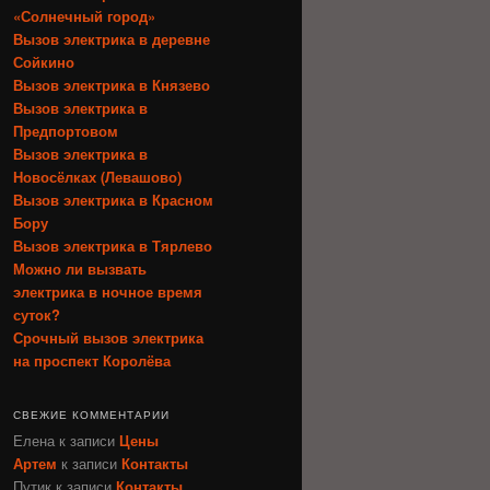
«Солнечный город»
Вызов электрика в деревне
Сойкино
Вызов электрика в Князево
Вызов электрика в
Предпортовом
Вызов электрика в
Новосёлках (Левашово)
Вызов электрика в Красном
Бору
Вызов электрика в Тярлево
Можно ли вызвать
электрика в ночное время
суток?
Срочный вызов электрика
на проспект Королёва
СВЕЖИЕ КОММЕНТАРИИ
Елена
к записи
Цены
Артем
к записи
Контакты
Путик
к записи
Контакты