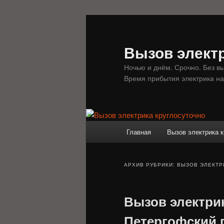
Перейти
Перейти
к
к
основному
дополнительному
Вызов электр
содержимому
содержимому
Ночью и днём. Срочно. Без в
Время прибытия электрика на
Главное
Главная
Вызов электрика к
меню
АРХИВ РУБРИКИ:
ВЫЗОВ ЭЛЕКТР
Вызов электрик
Петергофский 