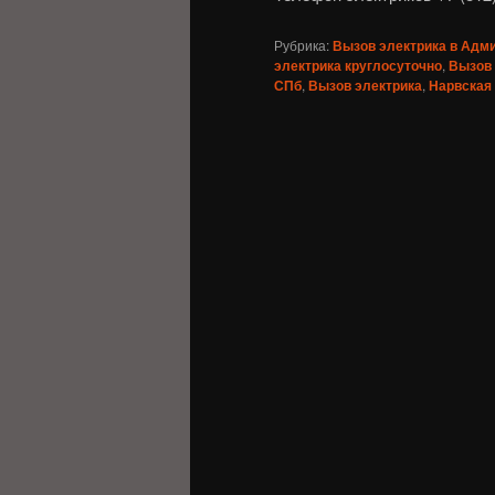
Рубрика:
Вызов электрика в Адм
электрика круглосуточно
,
Вызов 
СПб
,
Вызов электрика
,
Нарвская