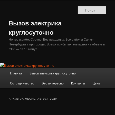
Перейти
Перейти
к
к
Поис
основному
дополнительному
содержимому
содержимому
Вызов электрика
круглосуточно
Ночью и днём. Срочно. Без выходных. Все районы Санкт-
Петербурга + пригороды. Время прибытия электрика на объект в
СПб — от 10 минут.
Главное
Главная
Вызов электрика круглосуточно
меню
Сотрудничество
Это интересно
Контакты
Цены
АРХИВ ЗА МЕСЯЦ:
АВГУСТ 2020