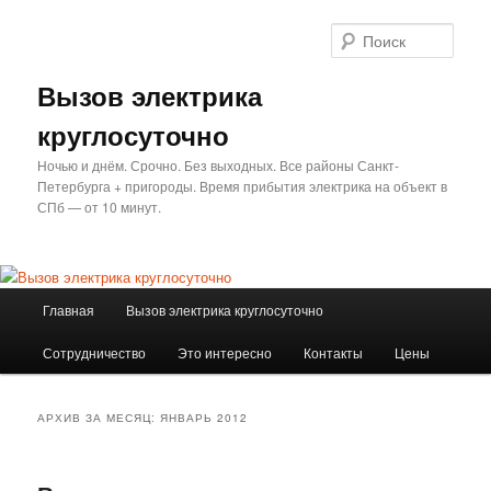
Перейти
Перейти
к
к
Поис
основному
дополнительному
содержимому
содержимому
Вызов электрика
круглосуточно
Ночью и днём. Срочно. Без выходных. Все районы Санкт-
Петербурга + пригороды. Время прибытия электрика на объект в
СПб — от 10 минут.
Главное
Главная
Вызов электрика круглосуточно
меню
Сотрудничество
Это интересно
Контакты
Цены
АРХИВ ЗА МЕСЯЦ:
ЯНВАРЬ 2012