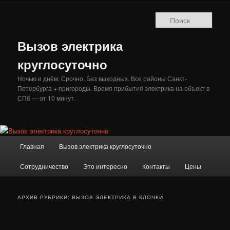
Перейти
Перейти
к
к
Поис
основному
дополнительному
содержимому
содержимому
Вызов электрика
круглосуточно
Ночью и днём. Срочно. Без выходных. Все районы Санкт-
Петербурга + пригороды. Время прибытия электрика на объект в
СПб — от 10 минут.
Главное
Главная
Вызов электрика круглосуточно
меню
Сотрудничество
Это интересно
Контакты
Цены
АРХИВ РУБРИКИ:
ВЫЗОВ ЭЛЕКТРИКА В КЛОЧКИ