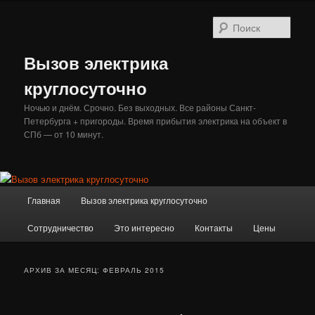
Перейти
Перейти
к
к
Поис
основному
дополнительному
содержимому
содержимому
Вызов электрика
круглосуточно
Ночью и днём. Срочно. Без выходных. Все районы Санкт-
Петербурга + пригороды. Время прибытия электрика на объект в
СПб — от 10 минут.
Главное
Главная
Вызов электрика круглосуточно
меню
Сотрудничество
Это интересно
Контакты
Цены
АРХИВ ЗА МЕСЯЦ:
ФЕВРАЛЬ 2015