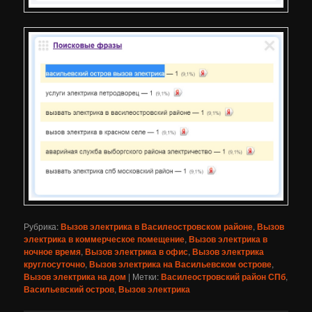
Рубрика:
Вызов электрика в Василеостровском районе
,
Вызов
электрика в коммерческое помещение
,
Вызов электрика в
ночное время
,
Вызов электрика в офис
,
Вызов электрика
круглосуточно
,
Вызов электрика на Васильевском острове
,
Вызов электрика на дом
|
Метки:
Василеостровский район СПб
,
Васильевский остров
,
Вызов электрика