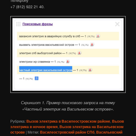
телефону
+7 (812) 922 21 40.
Скриншот 1. Пример поискового запроса на тему
«Частный электрик на Васильевском острове».
Рубрика:
Вызов электрика в Василеостровском районе
,
Вызов
электрика в ночное время
,
Вызов электрика на Васильевском
острове
|
Метки:
Василеостровский район СПб
,
Васильевский