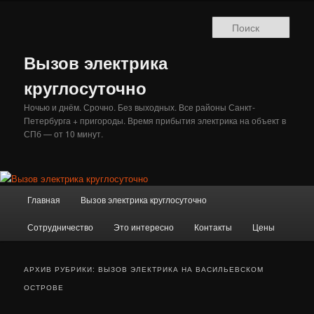
Перейти
Перейти
к
к
Поис
основному
дополнительному
содержимому
содержимому
Вызов электрика
круглосуточно
Ночью и днём. Срочно. Без выходных. Все районы Санкт-
Петербурга + пригороды. Время прибытия электрика на объект в
СПб — от 10 минут.
Главное
Главная
Вызов электрика круглосуточно
меню
Сотрудничество
Это интересно
Контакты
Цены
АРХИВ РУБРИКИ:
ВЫЗОВ ЭЛЕКТРИКА НА ВАСИЛЬЕВСКОМ
ОСТРОВЕ