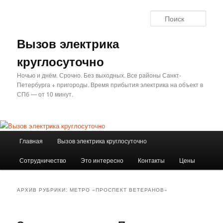
Перейти
Перейти
к
к
Поис
основному
дополнительному
содержимому
содержимому
Вызов электрика
круглосуточно
Ночью и днём. Срочно. Без выходных. Все районы Санкт-
Петербурга + пригороды. Время прибытия электрика на объект в
СПб — от 10 минут.
Главное
Главная
Вызов электрика круглосуточно
меню
Сотрудничество
Это интересно
Контакты
Цены
АРХИВ РУБРИКИ:
МЕТРО «ПРОСПЕКТ ВЕТЕРАНОВ»