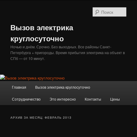
Перейти
Перейти
к
к
Поис
основному
дополнительному
содержимому
содержимому
Вызов электрика
круглосуточно
Ночью и днём. Срочно. Без выходных. Все районы Санкт-
Петербурга + пригороды. Время прибытия электрика на объект в
СПб — от 10 минут.
Главное
Главная
Вызов электрика круглосуточно
меню
Сотрудничество
Это интересно
Контакты
Цены
АРХИВ ЗА МЕСЯЦ:
ФЕВРАЛЬ 2013