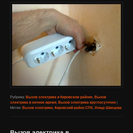
Рубрика:
Вызов электрика в Кировском районе
,
Вызов
электрика в ночное время
,
Вызов электрика круглосуточно
|
Метки:
Вызов электрика
,
Кировский район СПб
,
Улица Швецова
Вызов электрика в