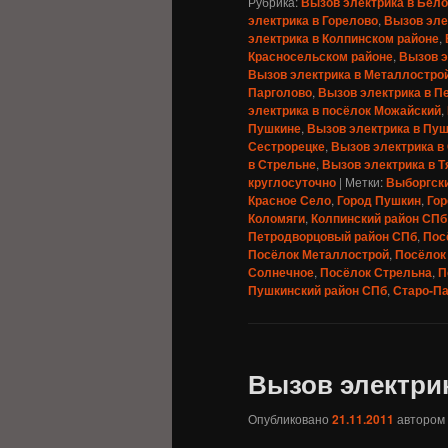
Рубрика:
Вызов электрика в Бел
электрика в Горелово
,
Вызов эле
электрика в Колпинском районе
,
Красносельском районе
,
Вызов э
Вызов электрика в Металлостро
Парголово
,
Вызов электрика в П
электрика в посёлок Можайский
,
Пушкине
,
Вызов электрика в Пу
Сестрорецке
,
Вызов электрика в
в Стрельне
,
Вызов электрика в 
круглосуточно
|
Метки:
Выборгск
Красное Село
,
Город Пушкин
,
Гор
Коломяги
,
Колпинский район СПб
Петродворцовый район СПб
,
Пос
Посёлок Металлострой
,
Посёлок
Солнечное
,
Посёлок Стрельна
,
П
Пушкинский район СПб
,
Старо-П
Вызов электри
Опубликовано
21.11.2011
автором