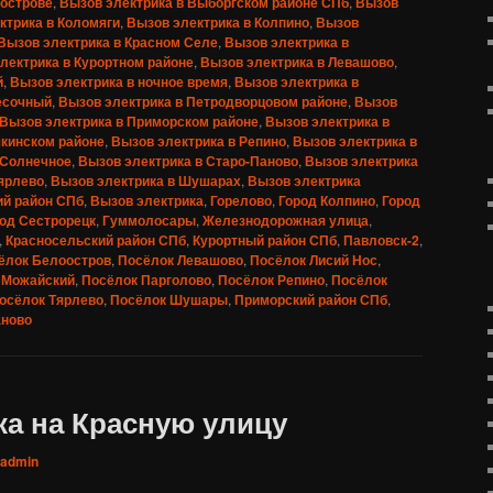
оострове
,
Вызов электрика в Выборгском районе СПб
,
Вызов
ктрика в Коломяги
,
Вызов электрика в Колпино
,
Вызов
Вызов электрика в Красном Селе
,
Вызов электрика в
лектрика в Курортном районе
,
Вызов электрика в Левашово
,
й
,
Вызов электрика в ночное время
,
Вызов электрика в
есочный
,
Вызов электрика в Петродворцовом районе
,
Вызов
Вызов электрика в Приморском районе
,
Вызов электрика в
шкинском районе
,
Вызов электрика в Репино
,
Вызов электрика в
 Солнечное
,
Вызов электрика в Старо-Паново
,
Вызов электрика
Тярлево
,
Вызов электрика в Шушарах
,
Вызов электрика
ий район СПб
,
Вызов электрика
,
Горелово
,
Город Колпино
,
Город
од Сестрорецк
,
Гуммолосары
,
Железнодорожная улица
,
,
Красносельский район СПб
,
Курортный район СПб
,
Павловск-2
,
ёлок Белоостров
,
Посёлок Левашово
,
Посёлок Лисий Нос
,
 Можайский
,
Посёлок Парголово
,
Посёлок Репино
,
Посёлок
осёлок Тярлево
,
Посёлок Шушары
,
Приморский район СПб
,
аново
ка на Красную улицу
admin