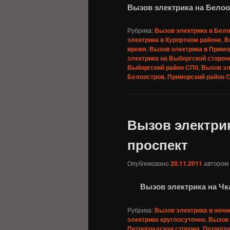
Вызов электрика на Бело
Рубрика:
Вызов электрика в Бел
электрика в Курортном районе
,
В
время
,
Вызов электрика в Примо
электрика на Выборгской сторон
Выборгский район СПб
,
Вызов эл
Белоостров
,
Приморский район 
Вызов электри
проспект
Опубликовано
20.11.2011
автором
Вызов электрика на Ч
Рубрика:
Вызов электрика в ночн
электрика круглосуточно
,
Вызов 
Петроградская сторона
,
Петрогр