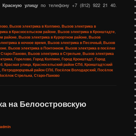
а Красную улицу
по телефону +7 (812) 922 21 40.
лово
,
Вызов электрика в Колпино
,
Вызов электрика в
рика в Красносельском районе
,
Вызов электрика в Кронштадте
,
ом районе
,
Вызов электрика в Курортном районе
,
Вызов
лектрика в ночное время
,
Вызов электрика в Песочный
,
Вызов
йоне
,
Вызов электрика в Понтонном
,
Вызов электрика в посёлке
 Старо-Паново
,
Вызов электрика в Стрельне
,
Вызов электрика
ктрика
,
Горелово
,
Город Колпино
,
Город Кронштадт
,
Город
Пб
,
Красная улица
,
Красносельский район СПб
,
Кронштадтский
,
Петродворцовый район СПб
,
Посёлок Володарский
,
Посёлок
Посёлок Стрельна
,
Старо-Паново
ка на Белоостровскую
admin