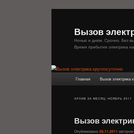
Перейти
Перейти
к
к
основному
дополнительному
Вызов электр
содержимому
содержимому
Ночью и днём. Срочно. Без в
Время прибытия электрика на
Главное
Главная
Вызов электрика к
меню
АРХИВ ЗА МЕСЯЦ:
НОЯБРЬ 2011
Вызов электри
Опубликовано
28.11.2011
автором