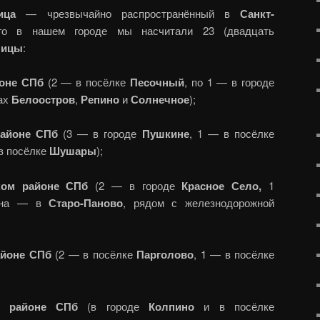
ица
— чрезвычайно распространённый в
Санкт-
го в нашем городе мы насчитали 23 (двадцать
лицы
:
йоне СПб
(2 — в посёлке
Песочный
, по 1 — в городе
ах
Белоостров
,
Репино
и
Солнечное
);
районе СПб
(3 — в городе
Пушкине
, 1 — в посёлке
в посёлке
Шушары
);
ком районе СПб
(2 — в городе
Красное Село,
1
дна — в
Старо-Паново
, рядом с железнодорожной
айоне СПб
(2 — в посёлке
Парголово
, 1 — в посёлке
м районе СПб
(в городе
Колпино
и в посёлке