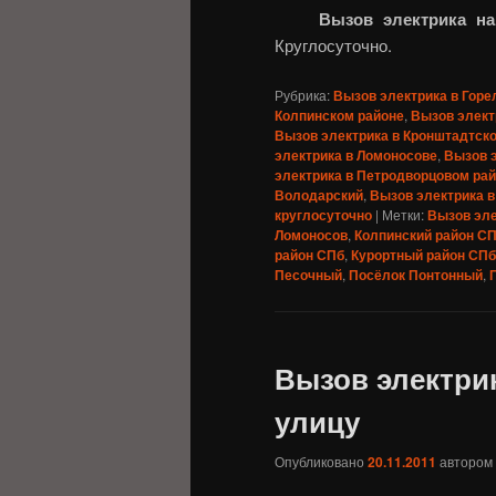
Вызов электрика н
Круглосуточно.
Рубрика:
Вызов электрика в Горе
Колпинском районе
,
Вызов элект
Вызов электрика в Кронштадтск
электрика в Ломоносове
,
Вызов э
электрика в Петродворцовом ра
Володарский
,
Вызов электрика в
круглосуточно
|
Метки:
Вызов эле
Ломоносов
,
Колпинский район С
район СПб
,
Курортный район СПб
Песочный
,
Посёлок Понтонный
,
Вызов электри
улицу
Опубликовано
20.11.2011
автором