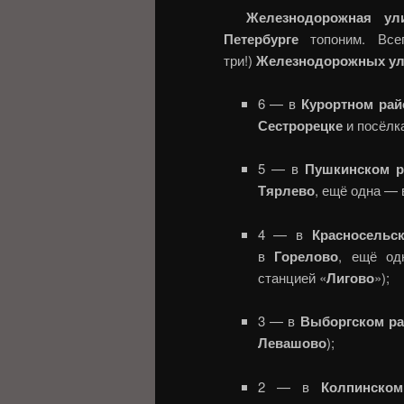
Железнодорожная ул
Петербурге
топоним. Все
три!)
Железнодорожных у
6 — в
Курортном ра
Сестрорецке
и посёлк
5 — в
Пушкинском 
Тярлево
, ещё одна — 
4 — в
Красносельс
в
Горелово
, ещё о
станцией «
Лигово
»);
3 — в
Выборгском р
Левашово
);
2 — в
Колпинско