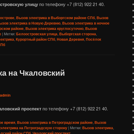
островскую улицу
по телефону +7 (812) 922 21 40.
оострове
,
Вызов электрика в Выборгском районе СПб
,
Вызов
ызов электрика в Новую Деревню
,
Вызов электрика в ночное
рском районе
,
Вызов электрика круглосуточно
,
Вызов
е
|
Метки:
Белоостровская улица
,
Выборгская сторона
,
ектрика
,
Курортный район СПб
,
Новая Деревня
,
Посёлок
СПб
ка на Чкаловский
admin
каловский проспект
по телефону +7 (812) 922 21 40.
ое время
,
Вызов электрика в Петроградском районе
,
Вызов
электрика на Петроградскую сторону
|
Метки:
Вызов электрика
,
адский район СПб
,
Чкаловский проспект