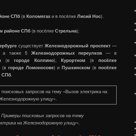
йоне СПб
(в
Коломягах
и в посёлке
Лисий Нос
).
м районе СПб
(в посёлке
Стрельна
);
ербурге
существует
Железнодорожный проспект
—
, а также 5
Железнодорожных переулков
— в
м
(в
городе Колпино
),
Курортном
(в
посёлке
(в
городе Ломоносове
) и
Пушкинском
(в
посёлке
х СПб
.
 Примеры поисковых запросов на тему
ектрика на Железнодорожную улицу».