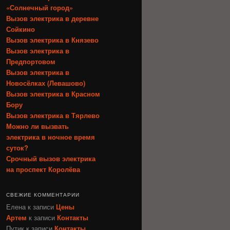
«Солнечный город»
Вызов электрика в деревне
Сойкино
Вызов электрика в Князево
Вызов электрика в
Предпортовом
Вызов электрика в
Новосёлках (Левашово)
Вызов электрика в Красном
Бору
Вызов электрика в Тярлево
Можно ли вызвать
электрика в ночное время
суток?
Срочный вызов электрика
на проспект Королёва
СВЕЖИЕ КОММЕНТАРИИ
Елена
к записи
Цены
Артем
к записи
Контакты
Путик
к записи
Контакты