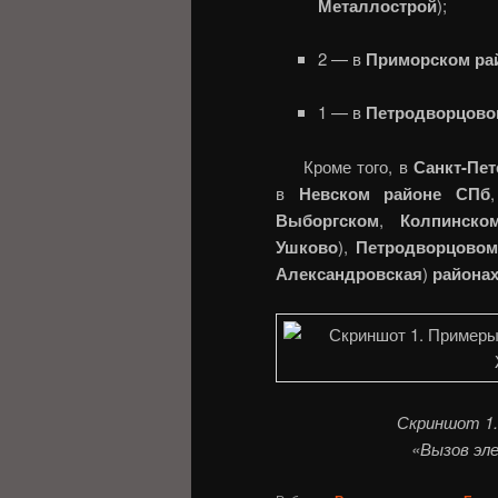
Металлострой
);
2 — в
Приморском ра
1 — в
Петродворцово
Кроме того, в
Санкт-Пет
в
Невском районе СПб
Выборгском
,
Колпинско
Ушково
),
Петродворцовом
Александровская
)
района
Скриншот 1.
«Вызов эл