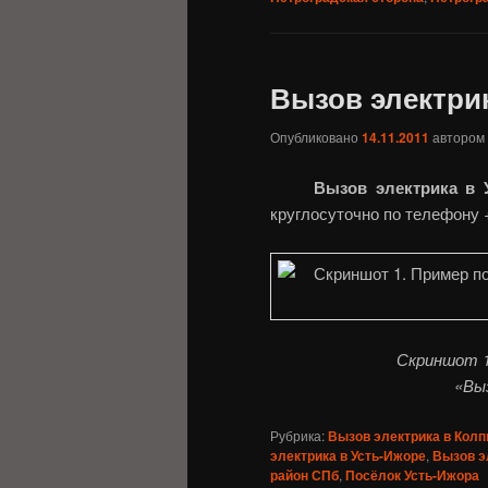
Вызов электрик
Опубликовано
14.11.2011
автором
Вызов электрика в 
круглосуточно по телефону +
Скриншот 1
«Вы
Рубрика:
Вызов электрика в Колп
электрика в Усть-Ижоре
,
Вызов э
район СПб
,
Посёлок Усть-Ижора