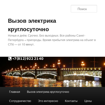
Перейти
Перейти
к
к
Поис
основному
дополнительному
содержимому
содержимому
Вызов электрика
круглосуточно
Ночью и днём. Срочно. Без выходных. Все районы Санкт-
Петербурга + пригороды. Время прибытия электрика на объект в
СПб — от 10 минут.
Главное
Главная
Вызов электрика круглосуточно
меню
Сотрудничество
Это интересно
Контакты
Цены