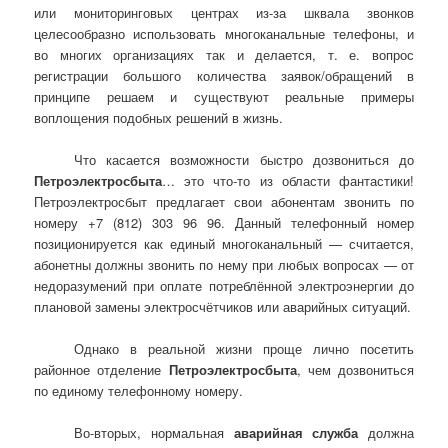
или мониторинговых центрах из-за шквала звонков
целесообразно использовать многоканальные телефоны, и
во многих организациях так и делается, т. е. вопрос
регистрации большого количества заявок/обращений в
принципе решаем и существуют реальные примеры
воплощения подобных решений в жизнь.
Что касается возможности быстро дозвониться до
Петроэлектросбыта
… это что-то из области фантастики!
Петроэлектросбыт предлагает свои абонентам звонить по
номеру +7 (812) 303 96 96. Данный телефонный номер
позиционируется как единый многоканальный — считается,
абонетны должны звонить по нему при любых вопросах — от
недоразумений при оплате потреблённой электроэнергии до
плановой замены электросчётчиков или аварийных ситуаций.
Однако в реальной жизни проще лично посетить
районное отделение
Петроэлектросбыта
, чем дозвониться
по единому телефонному номеру.
Во-вторых, нормальная
аварийная служба
должна