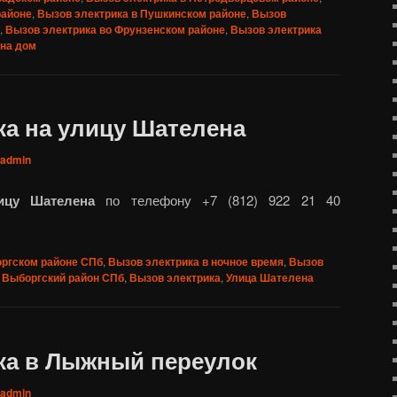
районе
,
Вызов электрика в Пушкинском районе
,
Вызов
,
Вызов электрика во Фрунзенском районе
,
Вызов электрика
 на дом
ка на улицу Шателена
admin
ицу Шателена
по телефону +7 (812) 922 21 40
оргском районе СПб
,
Вызов электрика в ночное время
,
Вызов
Выборгский район СПб
,
Вызов электрика
,
Улица Шателена
ка в Лыжный переулок
admin