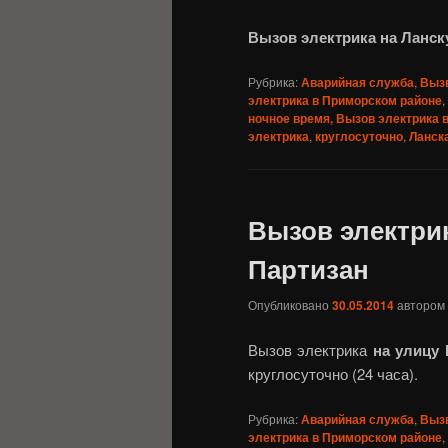
Вызов электрика на Ланск
Рубрика:
Аварийная служба
,
Вызв
электрика в Приморском районе
,
ночное время, Вызов электрика 
электрика
,
круглосуточно
,
Ланск
Вызов электри
Партизан
Опубликовано
30.05.2014
автором
Вызов электрика
на улицу
круглосуточно (24 часа).
Рубрика:
Аварийная служба
,
Вызв
электрика в Приморском районе
,