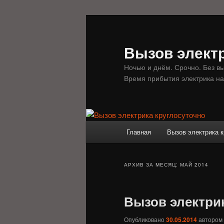
Перейти
Перейти
к
к
основному
дополнительному
Вызов электр
содержимому
содержимому
Ночью и днём. Срочно. Без в
Время прибытия электрика на
Главное
Главная
Вызов электрика к
меню
АРХИВ ЗА МЕСЯЦ:
МАЙ 2014
Вызов электри
Опубликовано
30.05.2014
автором