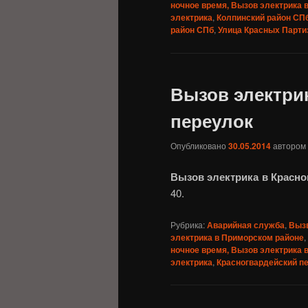
ночное время, Вызов электрика 
электрика
,
Колпинский район СП
район СПб
,
Улица Красных Парти
Вызов электри
переулок
Опубликовано
30.05.2014
автором
Вызов электрика
в Красн
40.
Рубрика:
Аварийная служба
,
Вызв
электрика в Приморском районе
,
ночное время, Вызов электрика 
электрика
,
Красногвардейский п