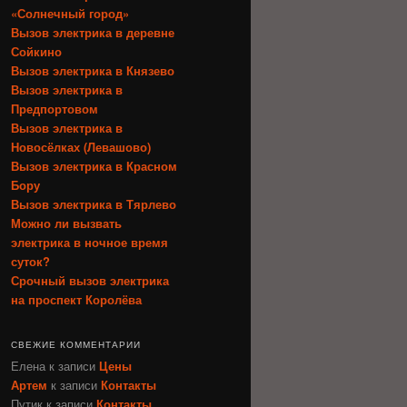
«Солнечный город»
Вызов электрика в деревне
Сойкино
Вызов электрика в Князево
Вызов электрика в
Предпортовом
Вызов электрика в
Новосёлках (Левашово)
Вызов электрика в Красном
Бору
Вызов электрика в Тярлево
Можно ли вызвать
электрика в ночное время
суток?
Срочный вызов электрика
на проспект Королёва
СВЕЖИЕ КОММЕНТАРИИ
Елена
к записи
Цены
Артем
к записи
Контакты
Путик
к записи
Контакты