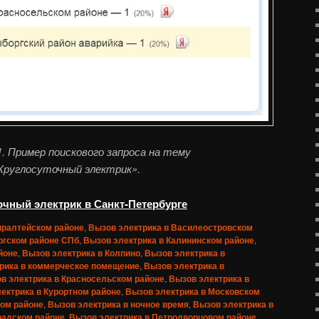
. Пример поискового запроса на тему
Круглосуточный электрик».
очный электрик в Санкт-Петербурге
иралтейском районе
,
Вызов электрика в Василеостровском
ргском районе СПб
,
Вызов электрика в Калининском районе
,
йоне
,
Вызов электрика в Колпино
,
Вызов электрика в
рика в коммерческое помещение
,
Вызов электрика в
в электрика в Красносельском районе
,
Вызов электрика в
ектрика в Курортном районе
,
Вызов электрика в Московском
ком районе
,
Вызов электрика в ночное время
,
Вызов электрика в
радском районе
,
Вызов электрика в Петродворцовом районе
,