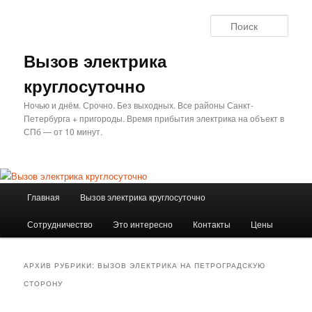
Перейти
Перейти
к
к
Поис
основному
дополнительному
содержимому
содержимому
Вызов электрика
круглосуточно
Ночью и днём. Срочно. Без выходных. Все районы Санкт-
Петербурга + пригороды. Время прибытия электрика на объект в
СПб — от 10 минут.
Главное
Главная
Вызов электрика круглосуточно
меню
Сотрудничество
Это интересно
Контакты
Цены
АРХИВ РУБРИКИ:
ВЫЗОВ ЭЛЕКТРИКА НА ПЕТРОГРАДСКУЮ
СТОРОНУ