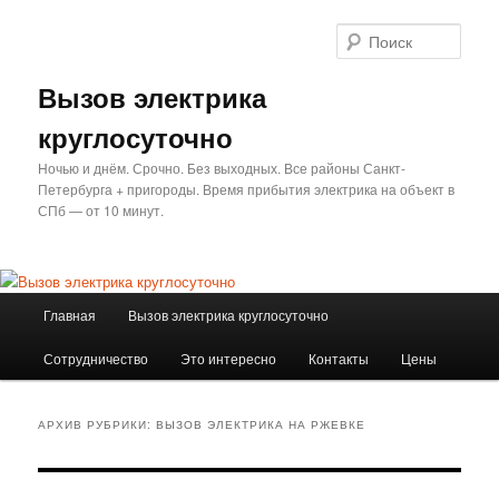
Перейти
Перейти
к
к
Поис
основному
дополнительному
содержимому
содержимому
Вызов электрика
круглосуточно
Ночью и днём. Срочно. Без выходных. Все районы Санкт-
Петербурга + пригороды. Время прибытия электрика на объект в
СПб — от 10 минут.
Главное
Главная
Вызов электрика круглосуточно
меню
Сотрудничество
Это интересно
Контакты
Цены
АРХИВ РУБРИКИ:
ВЫЗОВ ЭЛЕКТРИКА НА РЖЕВКЕ