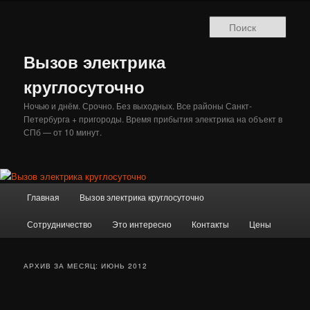
Перейти
Перейти
к
к
Поис
основному
дополнительному
содержимому
содержимому
Вызов электрика
круглосуточно
Ночью и днём. Срочно. Без выходных. Все районы Санкт-
Петербурга + пригороды. Время прибытия электрика на объект в
СПб — от 10 минут.
Главное
Главная
Вызов электрика круглосуточно
меню
Сотрудничество
Это интересно
Контакты
Цены
АРХИВ ЗА МЕСЯЦ:
ИЮНЬ 2012