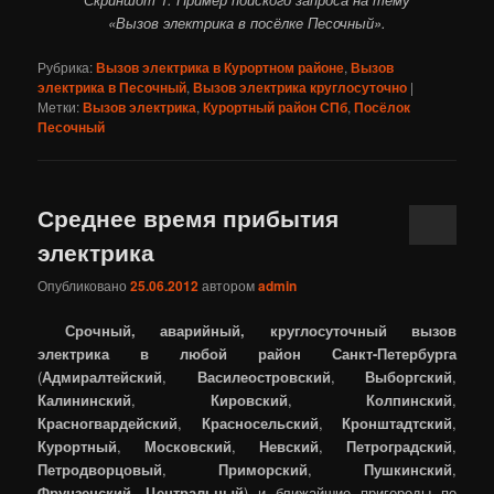
«Вызов электрика в посёлке Песочный».
Рубрика:
Вызов электрика в Курортном районе
,
Вызов
электрика в Песочный
,
Вызов электрика круглосуточно
|
Метки:
Вызов электрика
,
Курортный район СПб
,
Посёлок
Песочный
Среднее время прибытия
электрика
Опубликовано
25.06.2012
автором
admin
Срочный, аварийный, круглосуточный вызов
электрика в любой район Санкт-Петербурга
(
Адмиралтейский
,
Василеостровский
,
Выборгский
,
Калининский
,
Кировский
,
Колпинский
,
Красногвардейский
,
Красносельский
,
Кронштадтский
,
Курортный
,
Московский
,
Невский
,
Петроградский
,
Петродворцовый
,
Приморский
,
Пушкинский
,
Фрунзенский
,
Центральный
) и ближайшие пригороды по