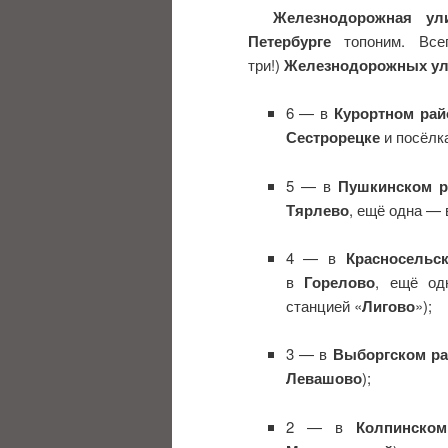
Железнодорожная ул
Петербурге
топоним. Все
три!)
Железнодорожных у
6 — в
Курортном ра
Сестрорецке
и посёлк
5 — в
Пушкинском 
Тярлево
, ещё одна — 
4 — в
Красносельс
в
Горелово
, ещё о
станцией «
Лигово
»);
3 — в
Выборгском р
Левашово
);
2 — в
Колпинско