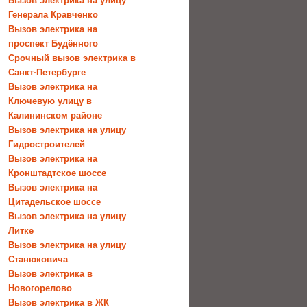
Генерала Кравченко
Вызов электрика на
проспект Будённого
Срочный вызов электрика в
Санкт-Петербурге
Вызов электрика на
Ключевую улицу в
Калининском районе
Вызов электрика на улицу
Гидростроителей
Вызов электрика на
Кронштадтское шоссе
Вызов электрика на
Цитадельское шоссе
Вызов электрика на улицу
Литке
Вызов электрика на улицу
Станюковича
Вызов электрика в
Новогорелово
Вызов электрика в ЖК