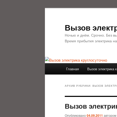
Перейти
Перейти
к
к
основному
дополнительному
Вызов электр
содержимому
содержимому
Ночью и днём. Срочно. Без в
Время прибытия электрика на
Главное
Главная
Вызов электрика к
меню
АРХИВ РУБРИКИ:
ВЫЗОВ ЭЛЕКТР
Вызов электри
Опубликовано
04.09.2011
автором