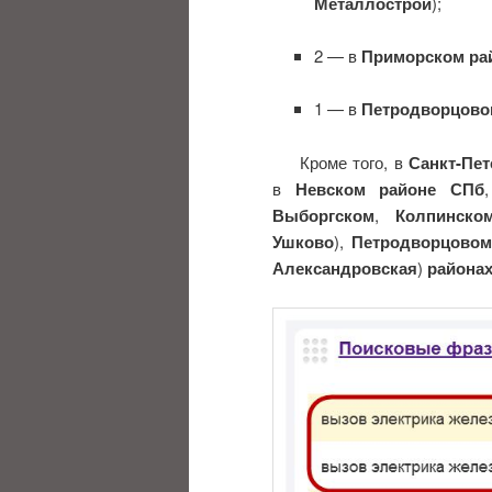
Металлострой
);
2 — в
Приморском ра
1 — в
Петродворцово
Кроме того, в
Санкт-Пет
в
Невском районе СПб
Выборгском
,
Колпинско
Ушково
),
Петродворцовом
Александровская
)
района