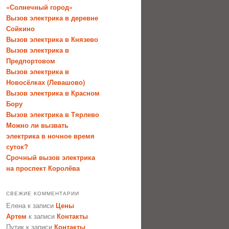
«Солнечный город»
Вызов электрика в деревне
Сойкино
Вызов электрика в Князево
Вызов электрика в
Предпортовом
Вызов электрика в
Новосёлках (Левашово)
Вызов электрика в Красном
Бору
Вызов электрика в Тярлево
Можно ли вызвать
электрика в ночное время
суток?
Срочный вызов электрика
на проспект Королёва
СВЕЖИЕ КОММЕНТАРИИ
Елена
к записи
Цены
Артем
к записи
Контакты
Путик
к записи
Контакты