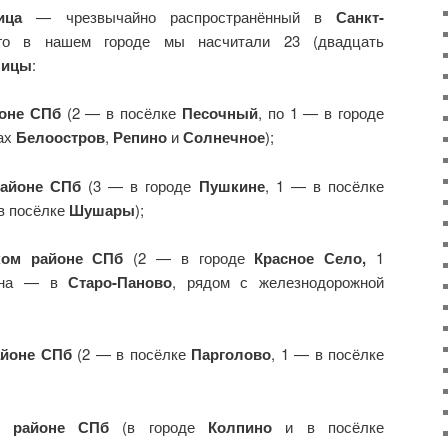
ица
— чрезвычайно распространённый в
Санкт-
го в нашем городе мы насчитали 23 (двадцать
лицы
:
йоне СПб
(2 — в посёлке
Песочный
, по 1 — в городе
ах
Белоостров
,
Репино
и
Солнечное
);
районе СПб
(3 — в городе
Пушкине
, 1 — в посёлке
в посёлке
Шушары
);
ком районе СПб
(2 — в городе
Красное Село,
1
дна — в
Старо-Паново
, рядом с железнодорожной
айоне СПб
(2 — в посёлке
Парголово
, 1 — в посёлке
м районе СПб
(в городе
Колпино
и в посёлке