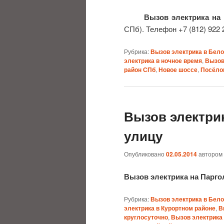
Вызов электрика на
СПб). Телефон +7 (812) 922 2
Рубрика:
Вызов электрика в Бел
электрика в ночное время
,
Вызов
район СПб
,
Новое шоссе
,
Посёло
Вызов электри
улицу
Опубликовано
02.05.2014
автором
Вызов электрика на Парг
Рубрика:
Вызов электрика в Бел
электрика в Курортном районе
,
В
круглосуточно
,
Вызов электрика