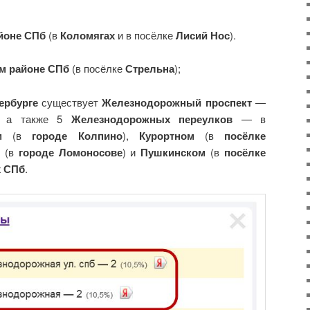
йоне СПб
(в
Коломягах
и в посёлке
Лисий Нос
).
м районе СПб
(в посёлке
Стрельна
);
ербурге
существует
Железнодорожный проспект
—
, а также 5
Железнодорожных переулков
— в
м
(в
городе Колпино
),
Курортном
(в
посёлке
(в
городе Ломоносове
) и
Пушкинском
(в
посёлке
х СПб
.