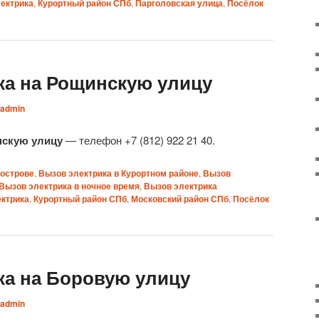
ектрика
,
Курортный район СПб
,
Парголовская улица
,
Посёлок
ка на Рощинскую улицу
admin
нскую улицу
— телефон +7 (812) 922 21 40.
оострове
,
Вызов электрика в Курортном районе
,
Вызов
Вызов электрика в ночное время
,
Вызов электрика
ктрика
,
Курортный район СПб
,
Московский район СПб
,
Посёлок
ка на Боровую улицу
admin