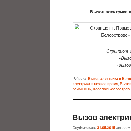
Вызов электрика 
Скриншот 1
«Вызо
«вызов
Рубрика:
Вызов электрика в Бел
электрика в ночное время
,
Вызов
район СПб
,
Посёлок Белоостров
Вызов электри
Опубликовано
31.05.2015
автором