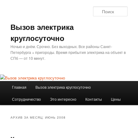
Перейти
Перейти
к
к
Поис
основному
дополнительному
содержимому
содержимому
Вызов электрика
круглосуточно
Ночью и днём. Срочно. Без выходных. Все районы Санкт-
Петербурга + пригороды. Время прибытия электрика на объект в
СПб — от 10 минут.
Главное
Главная
Вызов электрика круглосуточно
меню
Сотрудничество
Это интересно
Контакты
Цены
АРХИВ ЗА МЕСЯЦ:
ИЮНЬ 2008