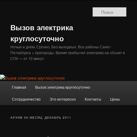
Перейти
Перейти
к
к
Поис
основному
дополнительному
содержимому
содержимому
Вызов электрика
круглосуточно
Ночью и днём. Срочно. Без выходных. Все районы Санкт-
Петербурга + пригороды. Время прибытия электрика на объект в
СПб — от 10 минут.
Главное
Главная
Вызов электрика круглосуточно
меню
Сотрудничество
Это интересно
Контакты
Цены
АРХИВ ЗА МЕСЯЦ:
ДЕКАБРЬ 2011