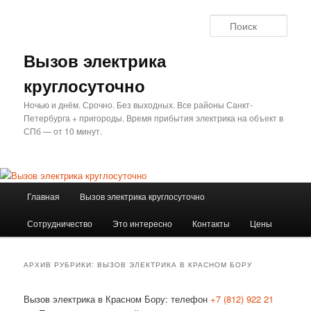
Перейти
Перейти
к
к
Поис
основному
дополнительному
содержимому
содержимому
Вызов электрика
круглосуточно
Ночью и днём. Срочно. Без выходных. Все районы Санкт-
Петербурга + пригороды. Время прибытия электрика на объект в
СПб — от 10 минут.
Главное
Главная
Вызов электрика круглосуточно
меню
Сотрудничество
Это интересно
Контакты
Цены
АРХИВ РУБРИКИ:
ВЫЗОВ ЭЛЕКТРИКА В КРАСНОМ БОРУ
Вызов электрика в Красном Бору: телефон
+7 (812) 922 21