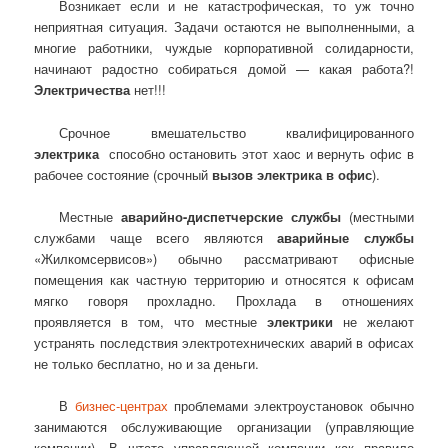
Возникает если и не катастрофическая, то уж точно
неприятная ситуация. Задачи остаются не выполненными, а
многие работники, чуждые корпоративной солидарности,
начинают радостно собираться домой — какая работа?!
Электричества
нет!!!
Срочное вмешательство квалифицированного
электрика
способно остановить этот хаос и вернуть офис в
рабочее состояние (срочный
вызов электрика в офис
).
Местные
аварийно-диспетчерские службы
(местными
службами чаще всего являются
аварийные службы
«Жилкомсервисов») обычно рассматривают офисные
помещения как частную территорию и относятся к офисам
мягко говоря прохладно. Прохлада в отношениях
проявляется в том, что местные
электрики
не желают
устранять последствия электротехнических аварий в офисах
не только бесплатно, но и за деньги.
В
бизнес-центрах
проблемами электроустановок обычно
занимаются обслуживающие организации (управляющие
компании). В штате управляющей компании как правило