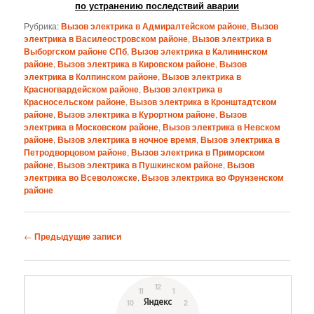
по устранению последствий аварии
Рубрика:
Вызов электрика в Адмиралтейском районе
,
Вызов
электрика в Василеостровском районе
,
Вызов электрика в
Выборгском районе СПб
,
Вызов электрика в Калининском
районе
,
Вызов электрика в Кировском районе
,
Вызов
электрика в Колпинском районе
,
Вызов электрика в
Красногвардейском районе
,
Вызов электрика в
Красносельском районе
,
Вызов электрика в Кронштадтском
районе
,
Вызов электрика в Курортном районе
,
Вызов
электрика в Московском районе
,
Вызов электрика в Невском
районе
,
Вызов электрика в ночное время
,
Вызов электрика в
Петродворцовом районе
,
Вызов электрика в Приморском
районе
,
Вызов электрика в Пушкинском районе
,
Вызов
электрика во Всеволожске
,
Вызов электрика во Фрунзенском
районе
Навигация
←
Предыдущие записи
по
записям