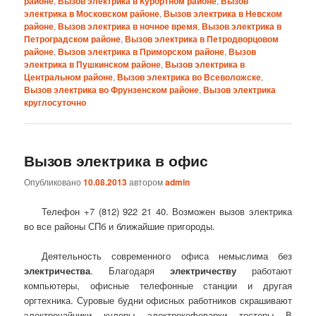
районе
,
Вызов электрика в Курортном районе
,
Вызов
электрика в Московском районе
,
Вызов электрика в Невском
районе
,
Вызов электрика в ночное время
,
Вызов электрика в
Петроградском районе
,
Вызов электрика в Петродворцовом
районе
,
Вызов электрика в Приморском районе
,
Вызов
электрика в Пушкинском районе
,
Вызов электрика в
Центральном районе
,
Вызов электрика во Всеволожске
,
Вызов электрика во Фрунзенском районе
,
Вызов электрика
круглосуточно
Вызов электрика в офис
Опубликовано
10.08.2013
автором
admin
Телефон +7 (812) 922 21 40. Возможен вызов электрика
во все районы СПб и ближайшие пригороды.
Деятельность современного офиса немыслима без
электричества
. Благодаря
электричеству
работают
компьютеры, офисные телефонные станции и другая
оргтехника. Суровые будни офисных работников скрашивают
электрочайники, кулеры, электрокофеварки, тостеры. В