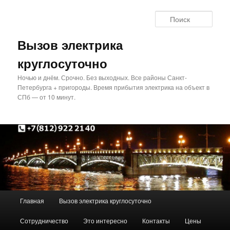
Перейти
Перейти
к
к
Поис
основному
дополнительному
содержимому
содержимому
Вызов электрика
круглосуточно
Ночью и днём. Срочно. Без выходных. Все районы Санкт-
Петербурга + пригороды. Время прибытия электрика на объект в
СПб — от 10 минут.
Главное
Главная
Вызов электрика круглосуточно
меню
Сотрудничество
Это интересно
Контакты
Цены