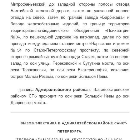
Митрофаньевской до западной стороны полосы отвода
Балтийской железной дороги, затем по указанной полосе
отвода на север, затем по границе завода «Баррикада» и
Завода железобетонных изделий, по границе территории
территориально-медицинского объединения «Психиатрия
№3», по пешеходной дорожке на юго-запад, далее по оси
проезда между зданием станции метро «Нарвская» и домом
№54 по Старо-Петергофскому проспекту, по северной
стороне трамвайных путей площади Стачек, затем на северо-
запад по оси улицы Перекопской и Сутугина моста, по оси
реки Таракановки, по оси реки Екатерингофки, исключая
остров Малый Резвый, по оси реки Большой Невы.
Граница
Адмиралтейского района
с Василеостровским
районом СПб проходит по оси реки Большой Невы до оси
Дворцового моста.
ВЫЗОВ ЭЛЕКТРИКА В АДМИРАЛТЕЙСКОМ РАЙОНЕ САНКТ-
ПЕТЕРБУРГА
.
ТЕЛЕФОН +7 (812) 922 21 40. КРУГЛОСУТОЧНО (24 ЧАСА).