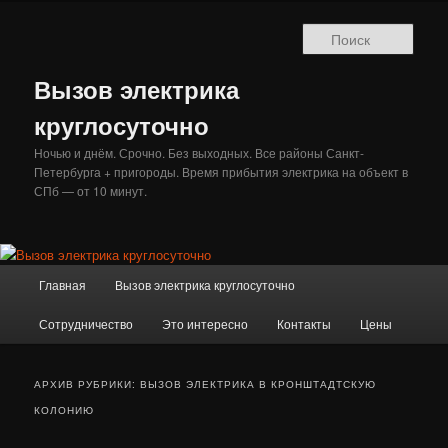
Перейти
Перейти
к
к
Поис
основному
дополнительному
содержимому
содержимому
Вызов электрика
круглосуточно
Ночью и днём. Срочно. Без выходных. Все районы Санкт-
Петербурга + пригороды. Время прибытия электрика на объект в
СПб — от 10 минут.
Главное
Главная
Вызов электрика круглосуточно
меню
Сотрудничество
Это интересно
Контакты
Цены
АРХИВ РУБРИКИ:
ВЫЗОВ ЭЛЕКТРИКА В КРОНШТАДТСКУЮ
КОЛОНИЮ