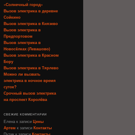
«Солнечный город»
Вызов электрика в деревне
Сойкино
Вызов электрика в Князево
Вызов электрика в
Предпортовом
Вызов электрика в
Новосёлках (Левашово)
Вызов электрика в Красном
Бору
Вызов электрика в Тярлево
Можно ли вызвать
электрика в ночное время
суток?
Срочный вызов электрика
на проспект Королёва
СВЕЖИЕ КОММЕНТАРИИ
Елена
к записи
Цены
Артем
к записи
Контакты
Путик
к записи
Контакты