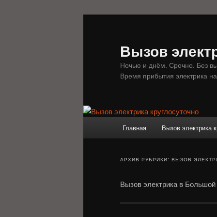
Перейти
Перейти
к
к
основному
дополнительному
Вызов электр
содержимому
содержимому
Ночью и днём. Срочно. Без в
Время прибытия электрика на
Главное
Главная
Вызов электрика к
меню
АРХИВ РУБРИКИ:
ВЫЗОВ ЭЛЕКТР
Вызов электрика в Большой