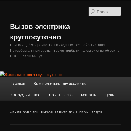
Перейти
Перейти
к
к
Поис
основному
дополнительному
содержимому
содержимому
Вызов электрика
круглосуточно
Ночью и днём. Срочно. Без выходных. Все районы Санкт-
Петербурга + пригороды. Время прибытия электрика на объект в
СПб — от 10 минут.
Главное
Главная
Вызов электрика круглосуточно
меню
Сотрудничество
Это интересно
Контакты
Цены
АРХИВ РУБРИКИ:
ВЫЗОВ ЭЛЕКТРИКА В КРОНШТАДТЕ