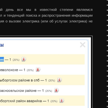
ий день все мы в известной степени являемся
ил и тенденций поиска и распространения информации
ия о вызове электрика (или об услугах электрика) не