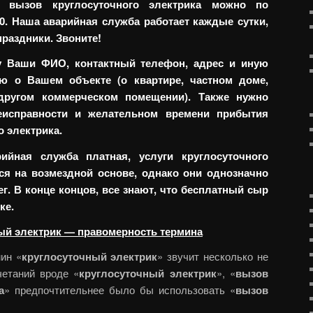
 вызов круглосуточного электрика можно по
40. Наша аварийная служба работает каждые сутки,
раздники. Звоните!
у Ваши ФИО, контактный телефон, адрес и иную
 о Вашем объекте (о квартире, частном доме,
другом коммерческом помещении). Также нужно
еисправности и желательном времени прибытия
о электрика.
ийная служба платная, услуги круглосуточного
ся на возмездной основе, однако они однозначно
г. В конце концов, все знают, что бесплатный сыр
ке.
ый электрик — правомерность термина
мин «
круглосуточный электрик
» звучит несколько не
четаний вроде «
круглосуточный электрик
», «
вызов
а
» предпочтительнее было бы использовать «
вызов