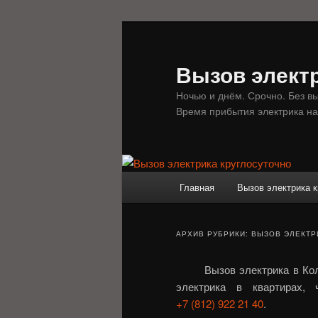
Перейти
Перейти
к
к
основному
дополнительному
Вызов электр
содержимому
содержимому
Ночью и днём. Срочно. Без в
Время прибытия электрика на
Главное
Главная
Вызов электрика к
меню
АРХИВ РУБРИКИ:
ВЫЗОВ ЭЛЕКТР
Вызов электрика в Ко
электрика в квартирах,
+7 (812) 922 21 40
.