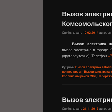
Вызов электри
Комсомольског
Опубликовано
10.02.2014
автором
Вызов электрика н
вызов электрика в городе К
(круглосуточно). Телефон
+7
Рубрика:
Вызов электрика в Колп
ночное время
,
Вызов электрика 
Колпинский район СПб
,
Набережн
Вызов электрик
Опубликовано
21.11.2013
автором