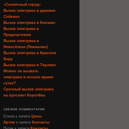
«Солнечный город»
Вызов электрика в деревне
Сойкино
Вызов электрика в Князево
Вызов электрика в
Предпортовом
Вызов электрика в
Новосёлках (Левашово)
Вызов электрика в Красном
Бору
Вызов электрика в Тярлево
Можно ли вызвать
электрика в ночное время
суток?
Срочный вызов электрика
на проспект Королёва
СВЕЖИЕ КОММЕНТАРИИ
Елена
к записи
Цены
Артем
к записи
Контакты
Путик
к записи
Контакты