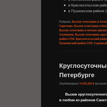
в Красносельском район
в Пушкинском районе (
Рубрика:
Вызов электрика в Алек
Горелово
,
Вызов электрика в Ко
Вызов электрика в ночное время
Сапёрном
,
Вызов электрика круг
район СПб
,
Красносельский райо
Пушкинский район СПб
,
Садовый
Круглосуточный
Петербурге
Опубликовано
14.05.2014
автором
Вызов круглосуточног
в любом из районов Санкт