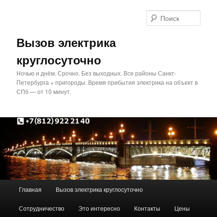
Перейти
Перейти
к
к
Поис
основному
дополнительному
содержимому
содержимому
Вызов электрика
круглосуточно
Ночью и днём. Срочно. Без выходных. Все районы Санкт-
Петербурга + пригороды. Время прибытия электрика на объект в
СПб — от 10 минут.
Главное
Главная
Вызов электрика круглосуточно
меню
Сотрудничество
Это интересно
Контакты
Цены