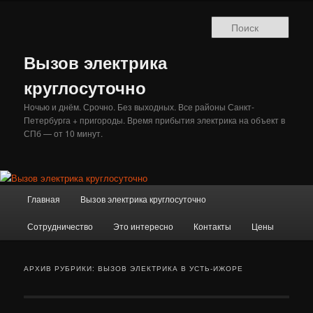
Перейти
Перейти
к
к
Поис
основному
дополнительному
содержимому
содержимому
Вызов электрика
круглосуточно
Ночью и днём. Срочно. Без выходных. Все районы Санкт-
Петербурга + пригороды. Время прибытия электрика на объект в
СПб — от 10 минут.
Главное
Главная
Вызов электрика круглосуточно
меню
Сотрудничество
Это интересно
Контакты
Цены
АРХИВ РУБРИКИ:
ВЫЗОВ ЭЛЕКТРИКА В УСТЬ-ИЖОРЕ